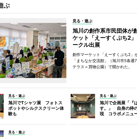
遊ぶ
見る・遊ぶ
旭川の創作系市民団体が
ケット「えーすくぷち2」
ークル出展
創作マーケット「えーすくぷち2」が
「まちなか交流館」（旭川市5条通
テラス＝買物公園）で開かれた。
見る・遊ぶ
見る・遊ぶ
旭川でTシャツ展 フォトス
旭川で企画展「『
ポットやシルクスクリーン体
す。」 自身の枠
験も
現 コラボメニュ
見る・遊ぶ