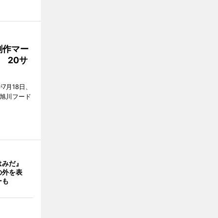
創作マー
 20サ
7月18日、
7旭川フード
はみだ』
の外を表
ーも