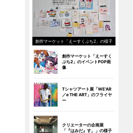
創作マーケット「えーすくぷち2」の様子
創作マーケット「えーすく
ぷち2」のイベントPOP画
像
Tシャツアート展「WE'AR
／e THE ART」のフライヤ
ー
クリエーターの企画展
「『はみだ』す。」の様子