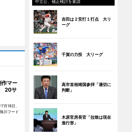
中立公、補正検討を要請
吉田は２安打１打点 大リ
ーグ
千賀の力投 大リーグ
創作マー
高市首相靖国参拝「適切に
 20サ
判断」
7月18日、
7旭川フード
木原官房長官「拉致は現在
進行形」