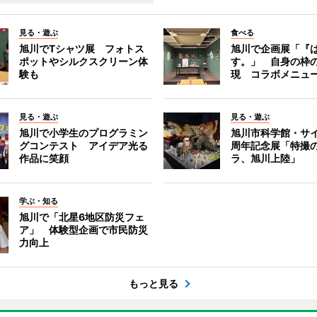
見る・遊ぶ
食べる
旭川でTシャツ展 フォトス
旭川で企画展「『
ポットやシルクスクリーン体
す。」 自身の枠
験も
現 コラボメニュ
見る・遊ぶ
見る・遊ぶ
旭川で小学生のプログラミン
旭川市科学館・サイ
グコンテスト アイデア光る
周年記念展「特撮の
作品に笑顔
ラ、旭川上陸」
学ぶ・知る
旭川で「北星6地区防災フェ
ア」 体験型企画で市民防災
力向上
もっと見る