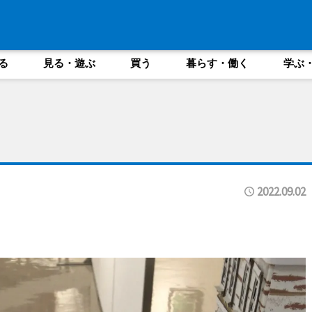
る
見る・遊ぶ
買う
暮らす・働く
学ぶ
2022.09.02