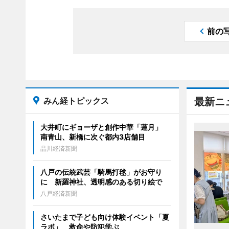
前の
みん経トピックス
最新ニ
大井町にギョーザと創作中華「蓮月」
南青山、新橋に次ぐ都内3店舗目
品川経済新聞
八戸の伝統武芸「騎馬打毬」がお守り
に 新羅神社、透明感のある切り絵で
八戸経済新聞
さいたまで子ども向け体験イベント「夏
ラボ」 救命や防犯学ぶ