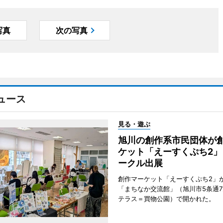
写真
次の写真
ュース
見る・遊ぶ
旭川の創作系市民団体が
ケット「えーすくぷち2」
ークル出展
創作マーケット「えーすくぷち2」が
「まちなか交流館」（旭川市5条通
テラス＝買物公園）で開かれた。