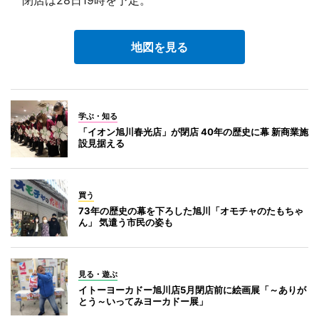
地図を見る
学ぶ・知る
「イオン旭川春光店」が閉店 40年の歴史に幕 新商業施
設見据える
買う
73年の歴史の幕を下ろした旭川「オモチャのたもちゃ
ん」 気遣う市民の姿も
見る・遊ぶ
イトーヨーカドー旭川店5月閉店前に絵画展「～ありが
とう～いってみヨーカドー展」