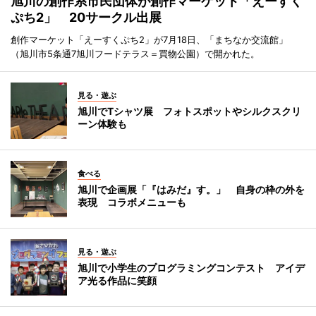
旭川の創作系市民団体が創作マーケット「えーすく
ぷち2」 20サークル出展
創作マーケット「えーすくぷち2」が7月18日、「まちなか交流館」
（旭川市5条通7旭川フードテラス＝買物公園）で開かれた。
見る・遊ぶ
旭川でTシャツ展 フォトスポットやシルクスクリ
ーン体験も
食べる
旭川で企画展「『はみだ』す。」 自身の枠の外を
表現 コラボメニューも
見る・遊ぶ
旭川で小学生のプログラミングコンテスト アイデ
ア光る作品に笑顔