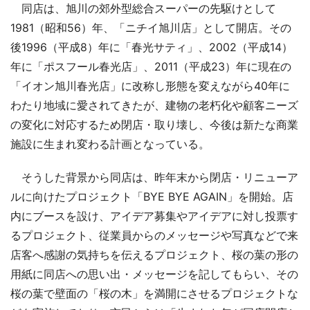
同店は、旭川の郊外型総合スーパーの先駆けとして
1981（昭和56）年、「ニチイ旭川店」として開店。その
後1996（平成8）年に「春光サティ」、2002（平成14）
年に「ポスフール春光店」、2011（平成23）年に現在の
「イオン旭川春光店」に改称し形態を変えながら40年に
わたり地域に愛されてきたが、建物の老朽化や顧客ニーズ
の変化に対応するため閉店・取り壊し、今後は新たな商業
施設に生まれ変わる計画となっている。
そうした背景から同店は、昨年末から閉店・リニューア
ルに向けたプロジェクト「BYE BYE AGAIN」を開始。店
内にブースを設け、アイデア募集やアイデアに対し投票す
るプロジェクト、従業員からのメッセージや写真などで来
店客へ感謝の気持ちを伝えるプロジェクト、桜の葉の形の
用紙に同店への思い出・メッセージを記してもらい、その
桜の葉で壁面の「桜の木」を満開にさせるプロジェクトな