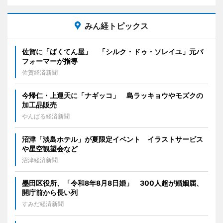
みん経トピックス
佐賀に「ばくてん屋」 「シルク・ドゥ・ソレイユ」元パ
フォーマーが指導
佐賀経済新聞
今帰仁・上運天に「ナギッコ」 島ラッキョウやモズクの
加工品販売
やんばる経済新聞
沼津「淡島ホテル」が夏限定イベント イラストサービス
や星空観望会など
沼津経済新聞
墨田区役所、「令和8年8月8日婚」 300人超が婚姻届、
開庁前から長い列
すみだ経済新聞