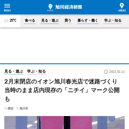
25°C
食べる
見る・遊ぶ
買う
暮らす・働く
学ぶ・知る
見る・遊ぶ
学ぶ・知る
2022.02.21
2月末閉店のイオン旭川春光店で迷路づくり
当時のまま店内現存の「ニチイ」マーク公開
も
閉店
旭川市