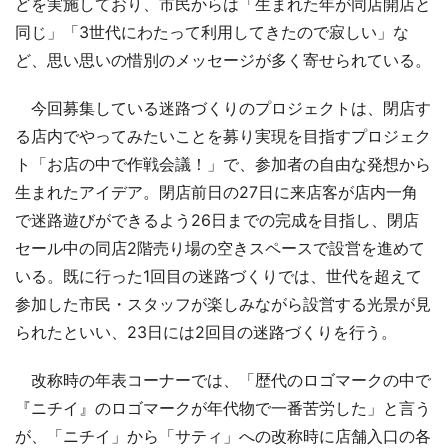
どを実施しており、市民からは「生まれた年が同店開店と
同じ」「3世代にわたって利用してきたので寂しい」な
ど、思い思いの惜別のメッセージが多く寄せられている。
今回募集している迷路づくりのプロジェクトは、閉店す
る店内でやってみたいことを募り実現を目指すプロジェク
ト「お店の中で作戦会議！」で、参加者の自由な発想から
生まれたアイデア。閉店前日の27日に来店客が店内一角
で迷路遊びができるよう26日までの完成を目指し、閉店
セール中の同店2階売り場の空きスペースで設営を進めて
いる。既に行った1回目の迷路づくりでは、世代を超えて
参加した市民・スタッフが楽しみながら設営する光景が見
られたといい、23日には2回目の迷路づくりを行う。
改称時の年表コーナーでは、「歴代のロゴマークの中で
『ニチイ』のロゴマークが年代物で一番苦労した」と言う
が、「ニチイ」から「サティ」への改称時に店舗入口の各