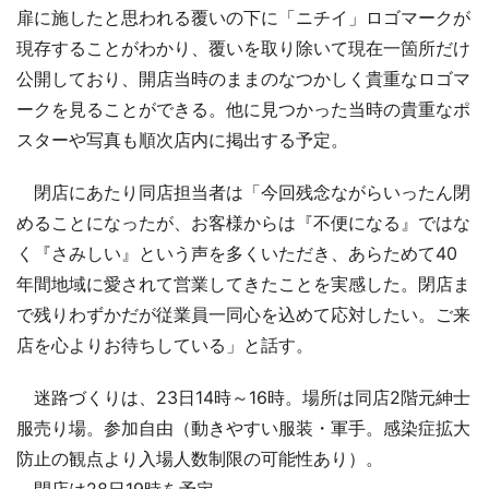
扉に施したと思われる覆いの下に「ニチイ」ロゴマークが
現存することがわかり、覆いを取り除いて現在一箇所だけ
公開しており、開店当時のままのなつかしく貴重なロゴマ
ークを見ることができる。他に見つかった当時の貴重なポ
スターや写真も順次店内に掲出する予定。
閉店にあたり同店担当者は「今回残念ながらいったん閉
めることになったが、お客様からは『不便になる』ではな
く『さみしい』という声を多くいただき、あらためて40
年間地域に愛されて営業してきたことを実感した。閉店ま
で残りわずかだが従業員一同心を込めて応対したい。ご来
店を心よりお待ちしている」と話す。
迷路づくりは、23日14時～16時。場所は同店2階元紳士
服売り場。参加自由（動きやすい服装・軍手。感染症拡大
防止の観点より入場人数制限の可能性あり）。
閉店は28日19時を予定。