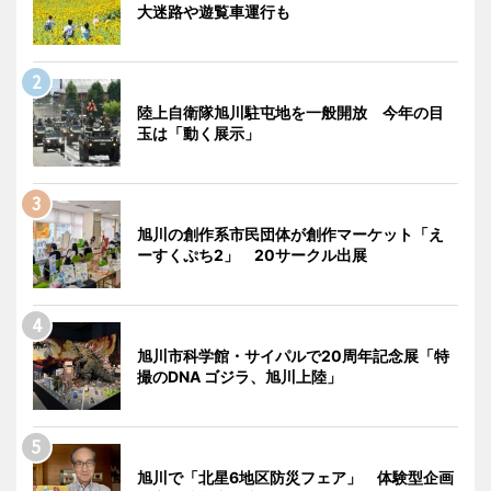
大迷路や遊覧車運行も
陸上自衛隊旭川駐屯地を一般開放 今年の目
玉は「動く展示」
旭川の創作系市民団体が創作マーケット「え
ーすくぷち2」 20サークル出展
旭川市科学館・サイパルで20周年記念展「特
撮のDNA ゴジラ、旭川上陸」
旭川で「北星6地区防災フェア」 体験型企画