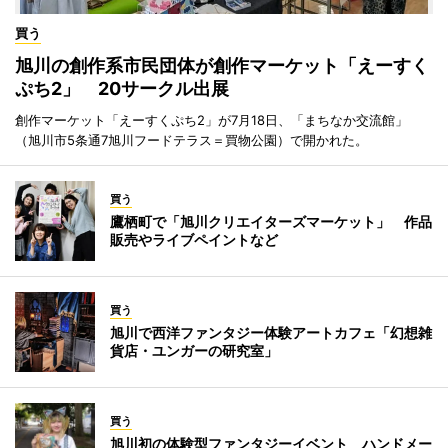
買う
旭川の創作系市民団体が創作マーケット「えーすく
ぷち2」 20サークル出展
創作マーケット「えーすくぷち2」が7月18日、「まちなか交流館」
（旭川市5条通7旭川フードテラス＝買物公園）で開かれた。
買う
鷹栖町で「旭川クリエイターズマーケット」 作品
販売やライブペイントなど
買う
旭川で西洋ファンタジー体験アートカフェ「幻想雑
貨店・ユンガーの研究室」
買う
旭川初の体験型ファンタジーイベント ハンドメー