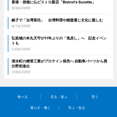
香港・啓徳に仏ビストロ新店「Bistrot's Suzette」
香港経済新聞
銚子で「台湾茶坊」 台湾料理や雑貨通じ文化に親しむ
銚子経済新聞
弘前城の本丸天守が11年ぶりの「曳戻し」へ 記念イベン
トも
弘前経済新聞
清水町の精管工業がプロテイン発売へ 自動車パーツから異
分野初進出
沼津経済新聞
食べる
見る・遊ぶ
買う
暮らす・働く
学ぶ・知る