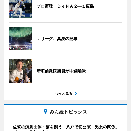
プロ野球・ＤｅＮＡ２―１広島
Ｊリーグ、真夏の開幕
新垣前衆院議員が中道離党
もっと見る
みん経トピックス
佐賀の演劇団体・猫を飼う、八戸で初公演 男女の関係、