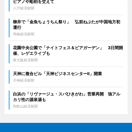
ピアノや彫刻を交えて
八戸経済新聞
柳井で「金魚ちょうちん祭り」 弘前ねぷたが中国地方初
運行
周南経済新聞
花園中央公園で「ナイトフェス＆ビアガーデン」 3日間開
催、レゲエライブも
東大阪経済新聞
天神に複合ビル「天神ビジネスセンターII」開業
天神経済新聞
白浜の「リヴァージュ・スパひきがわ」営業再開 強アル
カリ性の源泉湯も
和歌山経済新聞