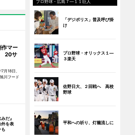
プロ野球・広島７―１１巨人
「デジポリス」普及呼び掛
け
創作マー
プロ野球・オリックス１―
 20サ
３楽天
7月18日、
7旭川フード
佐野日大、２回戦へ 高校
野球
はみだ』
平和への祈り、灯籠流しに
の外を表
ーも