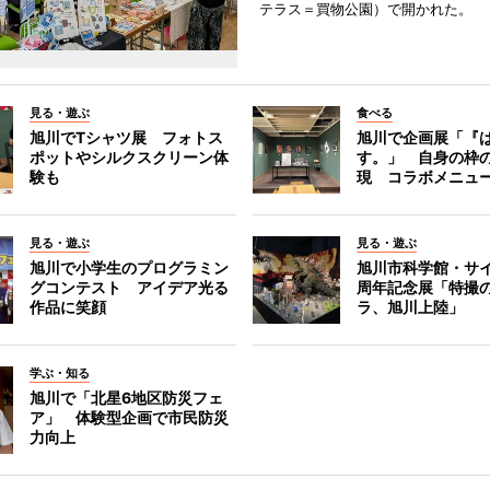
テラス＝買物公園）で開かれた。
見る・遊ぶ
食べる
旭川でTシャツ展 フォトス
旭川で企画展「『
ポットやシルクスクリーン体
す。」 自身の枠
験も
現 コラボメニュ
見る・遊ぶ
見る・遊ぶ
旭川で小学生のプログラミン
旭川市科学館・サイ
グコンテスト アイデア光る
周年記念展「特撮の
作品に笑顔
ラ、旭川上陸」
学ぶ・知る
旭川で「北星6地区防災フェ
ア」 体験型企画で市民防災
力向上