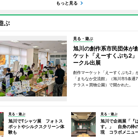
もっと見る
遊ぶ
見る・遊ぶ
旭川の創作系市民団体が
ケット「えーすくぷち2」
ークル出展
創作マーケット「えーすくぷち2」が
「まちなか交流館」（旭川市5条通
テラス＝買物公園）で開かれた。
見る・遊ぶ
見る・遊ぶ
旭川でTシャツ展 フォトス
旭川で企画展「『
ポットやシルクスクリーン体
す。」 自身の枠
験も
現 コラボメニュ