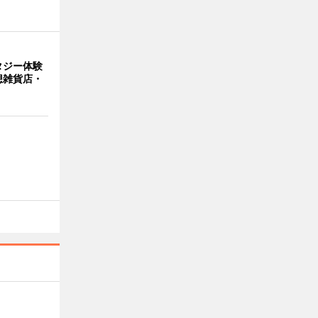
タジー体験
想雑貨店・
」