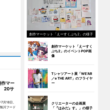
創作マーケット「えーすくぷち2」の様子
創作マーケット「えーすく
ぷち2」のイベントPOP画
像
Tシャツアート展「WE'AR
／e THE ART」のフライヤ
創作マー
ー
 20サ
7月18日、
クリエーターの企画展
7旭川フード
「『はみだ』す。」の様子