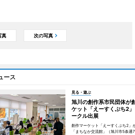
写真
次の写真
ュース
見る・遊ぶ
旭川の創作系市民団体が
ケット「えーすくぷち2」
ークル出展
創作マーケット「えーすくぷち2」が
「まちなか交流館」（旭川市5条通