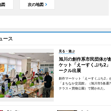
地図
次の地図
ュース
見る・遊ぶ
旭川の創作系市民団体が
ケット「えーすくぷち2」
ークル出展
創作マーケット「えーすくぷち2」が
「まちなか交流館」（旭川市5条通
テラス＝買物公園）で開かれた。