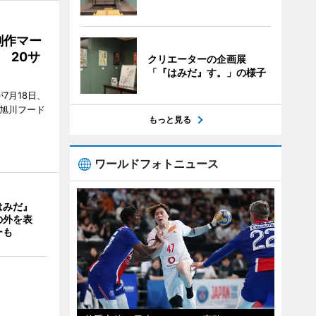
創作マー
 20サ
クリエーターの企画展
「『はみだ』す。」の様子
7月18日、
7旭川フード
もっと見る
ワールドフォトニュース
はみだ』
の外を表
ーも