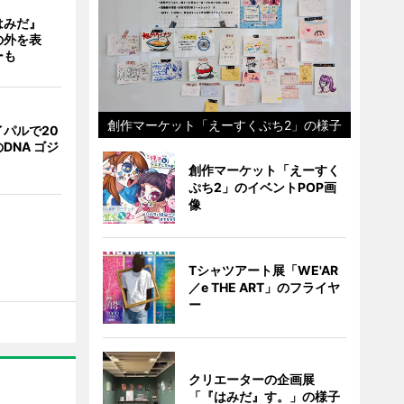
はみだ』
の外を表
ーも
創作マーケット「えーすくぷち2」の様子
パルで20
DNA ゴジ
創作マーケット「えーすく
ぷち2」のイベントPOP画
像
Tシャツアート展「WE'AR
／e THE ART」のフライヤ
ー
クリエーターの企画展
「『はみだ』す。」の様子