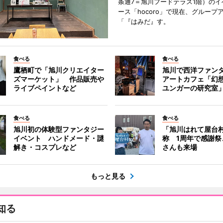
条通7＝旭川フードテラス1階）のイ
ース「hocoro」で現在、グループ
「『はみだ』す。
食べる
食べる
鷹栖町で「旭川クリエイター
旭川で西洋ファン
ズマーケット」 作品販売や
アートカフェ「幻
ライブペイントなど
ユンガーの研究室
食べる
食べる
旭川初の体験型ファンタジー
「旭川はれて屋台
イベント ハンドメード・謎
称 1周年で感謝祭
解き・コスプレなど
さんも来場
もっと見る
知る