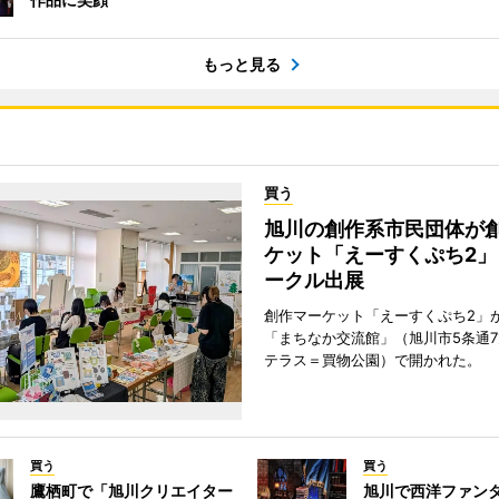
もっと見る
買う
旭川の創作系市民団体が
ケット「えーすくぷち2」
ークル出展
創作マーケット「えーすくぷち2」が
「まちなか交流館」（旭川市5条通
テラス＝買物公園）で開かれた。
買う
買う
鷹栖町で「旭川クリエイター
旭川で西洋ファン