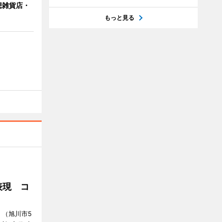
想雑貨店・
」
もっと見る
』
表現 コ
E」（旭川市5