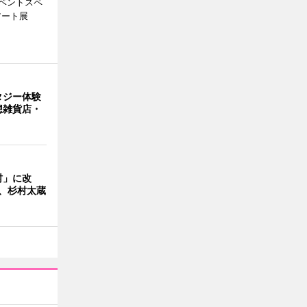
ベントスペ
アート展
タジー体験
想雑貨店・
」
村」に改
、杉村太蔵