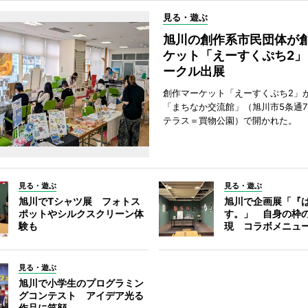
見る・遊ぶ
旭川の創作系市民団体が
ケット「えーすくぷち2」
ークル出展
創作マーケット「えーすくぷち2」が
「まちなか交流館」（旭川市5条通
テラス＝買物公園）で開かれた。
見る・遊ぶ
見る・遊ぶ
旭川でTシャツ展 フォトス
旭川で企画展「『
ポットやシルクスクリーン体
す。」 自身の枠
験も
現 コラボメニュ
見る・遊ぶ
旭川で小学生のプログラミン
グコンテスト アイデア光る
作品に笑顔