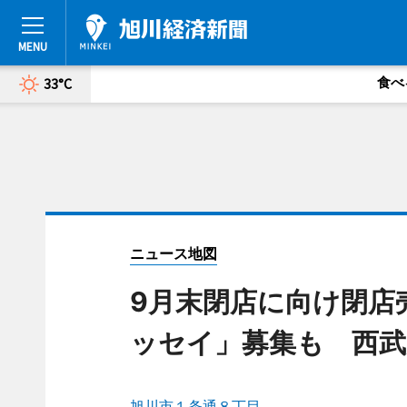
食べ
33°C
ニュース地図
9月末閉店に向け閉店
ッセイ」募集も 西武
旭川市１条通８丁目