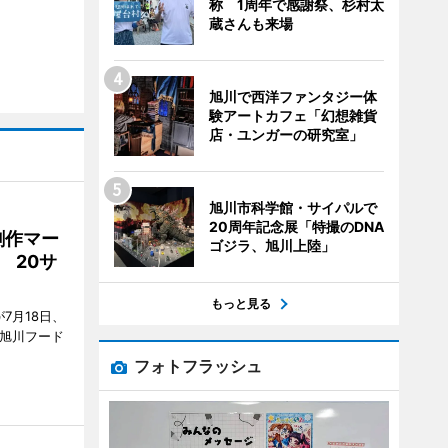
称 1周年で感謝祭、杉村太
蔵さんも来場
旭川で西洋ファンタジー体
験アートカフェ「幻想雑貨
店・ユンガーの研究室」
旭川市科学館・サイパルで
20周年記念展「特撮のDNA
創作マー
ゴジラ、旭川上陸」
 20サ
もっと見る
7月18日、
7旭川フード
フォトフラッシュ