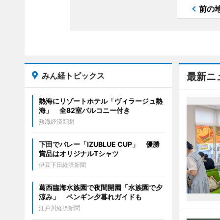
前の
みん経トピックス
最新ニ
熱海にリゾートホテル「ヴィラージュ熱
海」 全82室バルコニー付き
熱海経済新聞
下田でバレー「IZUBLUE CUP」 優勝
賞品はオリジナルTシャツ
伊豆下田経済新聞
葛西臨海水族園で夜間開園「水族園で夕
涼み」 ペンギン夕暮れガイドも
江戸川経済新聞