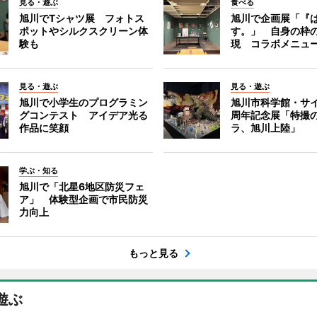
見る・遊ぶ
食べる
旭川でTシャツ展 フォトス
旭川で企画展「『
ポットやシルクスクリーン体
す。」 自身の枠
験も
現 コラボメニュ
見る・遊ぶ
見る・遊ぶ
旭川で小学生のプログラミン
旭川市科学館・サイ
グコンテスト アイデア光る
周年記念展「特撮の
作品に笑顔
ラ、旭川上陸」
学ぶ・知る
旭川で「北星6地区防災フェ
ア」 体験型企画で市民防災
力向上
もっと見る
遊ぶ