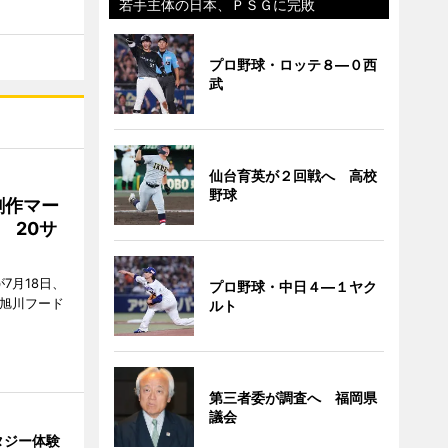
若手主体の日本、ＰＳＧに完敗
プロ野球・ロッテ８―０西
武
仙台育英が２回戦へ 高校
野球
創作マー
 20サ
7月18日、
プロ野球・中日４―１ヤク
7旭川フード
ルト
第三者委が調査へ 福岡県
議会
タジー体験